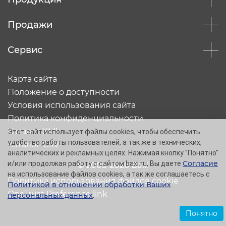
Продажи
Сервис
Карта сайта
Положение о доступности
Условия использования сайта
Политика конфиденциальности
Каталог XML
Этот сайт использует файлы cookies, чтобы обеспечить
удобство работы пользователей, а так же в технических,
Каталог CSV
аналитических и рекламных целях. Нажимая кнопку "Понятно"
Согласие
и/или продолжая работу с сайтом baxi.ru, Вы даете
© 2005-2026 Baxi
на использование файлов cookies, а так же соглашаетесь с
Политика использования файлов cookie
Политикой в отношении обработки Ваших
OneTrust Preference link
персональных данных
.
Понятно