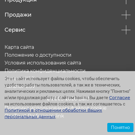
Продажи
Сервис
Карта сайта
Положение о доступности
Условия использования сайта
Политика конфиденциальности
Каталог XML
Этот сайт использует файлы cookies, чтобы обеспечить
удобство работы пользователей, а так же в технических,
Каталог CSV
аналитических и рекламных целях. Нажимая кнопку "Понятно"
Согласие
и/или продолжая работу с сайтом baxi.ru, Вы даете
© 2005-2026 Baxi
на использование файлов cookies, а так же соглашаетесь с
Политика использования файлов cookie
Политикой в отношении обработки Ваших
OneTrust Preference link
персональных данных
.
Понятно