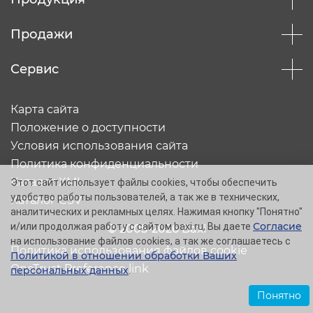
Продажи
Сервис
Карта сайта
Положение о доступности
Условия использования сайта
Политика конфиденциальности
Каталог XML
Этот сайт использует файлы cookies, чтобы обеспечить
удобство работы пользователей, а так же в технических,
Каталог CSV
аналитических и рекламных целях. Нажимая кнопку "Понятно"
Согласие
и/или продолжая работу с сайтом baxi.ru, Вы даете
© 2005-2026 Baxi
на использование файлов cookies, а так же соглашаетесь с
Политика использования файлов cookie
Политикой в отношении обработки Ваших
OneTrust Preference link
персональных данных
.
Понятно