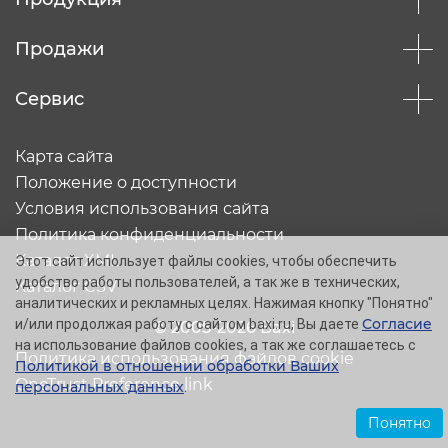
Продажи
Сервис
Карта сайта
Положение о доступности
Условия использования сайта
Политика конфиденциальности
Каталог XML
Этот сайт использует файлы cookies, чтобы обеспечить
удобство работы пользователей, а так же в технических,
Каталог CSV
аналитических и рекламных целях. Нажимая кнопку "Понятно"
Согласие
и/или продолжая работу с сайтом baxi.ru, Вы даете
© 2005-2026 Baxi
на использование файлов cookies, а так же соглашаетесь с
Политика использования файлов cookie
Политикой в отношении обработки Ваших
OneTrust Preference link
персональных данных
.
Понятно