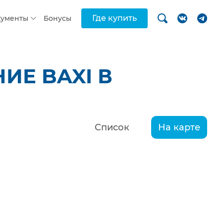
Где купить
кументы
Бонусы
ИЕ BAXI В
Список
На карте