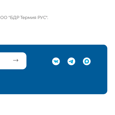
ОО "БДР Термия РУС".