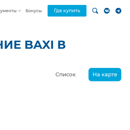
Где купить
кументы
Бонусы
ИЕ BAXI В
Список
На карте