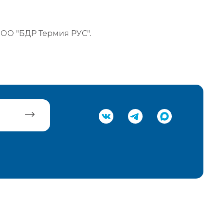
ОО "БДР Термия РУС".