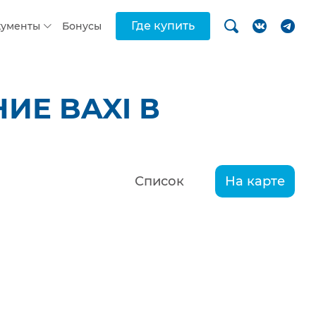
Где купить
кументы
Бонусы
ИЕ BAXI В
Список
На карте