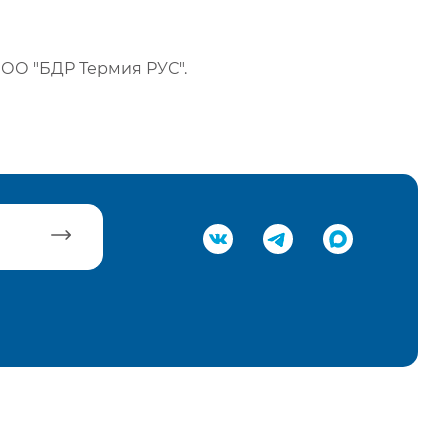
ОО "БДР Термия РУС".