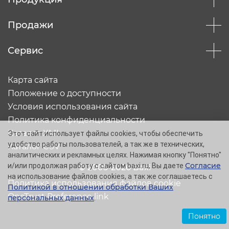
Продажи
Сервис
Карта сайта
Положение о доступности
Условия использования сайта
Политика конфиденциальности
Каталог XML
Этот сайт использует файлы cookies, чтобы обеспечить
удобство работы пользователей, а так же в технических,
Каталог CSV
аналитических и рекламных целях. Нажимая кнопку "Понятно"
Согласие
и/или продолжая работу с сайтом baxi.ru, Вы даете
© 2005-2026 Baxi
на использование файлов cookies, а так же соглашаетесь с
Политика использования файлов cookie
Политикой в отношении обработки Ваших
OneTrust Preference link
персональных данных
.
Понятно