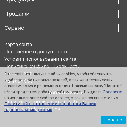
Продажи
Сервис
Карта сайта
Положение о доступности
Условия использования сайта
Политика конфиденциальности
Каталог XML
Этот сайт использует файлы cookies, чтобы обеспечить
удобство работы пользователей, а так же в технических,
Каталог CSV
аналитических и рекламных целях. Нажимая кнопку "Понятно"
Согласие
и/или продолжая работу с сайтом baxi.ru, Вы даете
© 2005-2026 Baxi
на использование файлов cookies, а так же соглашаетесь с
Политика использования файлов cookie
Политикой в отношении обработки Ваших
OneTrust Preference link
персональных данных
.
Понятно