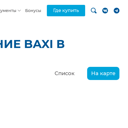
Где купить
кументы
Бонусы
ИЕ BAXI В
Список
На карте