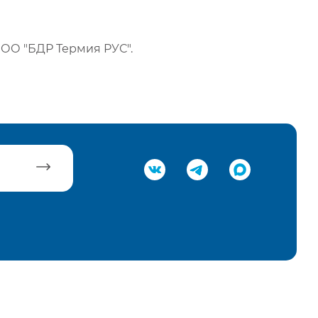
ОО "БДР Термия РУС".