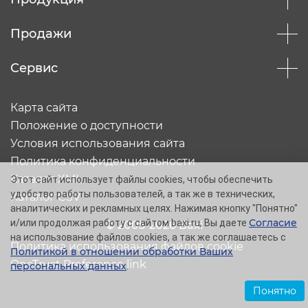
Продажи
Сервис
Карта сайта
Положение о доступности
Условия использования сайта
Политика конфиденциальности
Каталог XML
Этот сайт использует файлы cookies, чтобы обеспечить
удобство работы пользователей, а так же в технических,
Каталог CSV
аналитических и рекламных целях. Нажимая кнопку "Понятно"
Согласие
и/или продолжая работу с сайтом baxi.ru, Вы даете
© 2005-2026 Baxi
на использование файлов cookies, а так же соглашаетесь с
Политика использования файлов cookie
Политикой в отношении обработки Ваших
OneTrust Preference link
персональных данных
.
Понятно