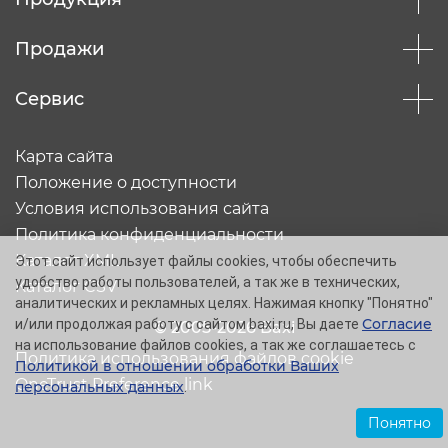
Продажи
Сервис
Карта сайта
Положение о доступности
Условия использования сайта
Политика конфиденциальности
Каталог XML
Этот сайт использует файлы cookies, чтобы обеспечить
удобство работы пользователей, а так же в технических,
Каталог CSV
аналитических и рекламных целях. Нажимая кнопку "Понятно"
Согласие
и/или продолжая работу с сайтом baxi.ru, Вы даете
© 2005-2026 Baxi
на использование файлов cookies, а так же соглашаетесь с
Политика использования файлов cookie
Политикой в отношении обработки Ваших
OneTrust Preference link
персональных данных
.
Понятно