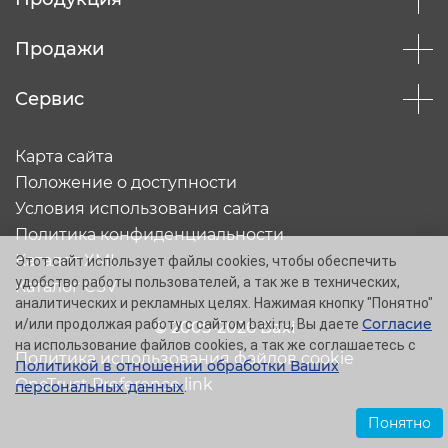
Продажи
Сервис
Карта сайта
Положение о доступности
Условия использования сайта
Политика конфиденциальности
Каталог XML
Этот сайт использует файлы cookies, чтобы обеспечить
удобство работы пользователей, а так же в технических,
Каталог CSV
аналитических и рекламных целях. Нажимая кнопку "Понятно"
Согласие
и/или продолжая работу с сайтом baxi.ru, Вы даете
© 2005-2026 Baxi
на использование файлов cookies, а так же соглашаетесь с
Политика использования файлов cookie
Политикой в отношении обработки Ваших
OneTrust Preference link
персональных данных
.
Понятно