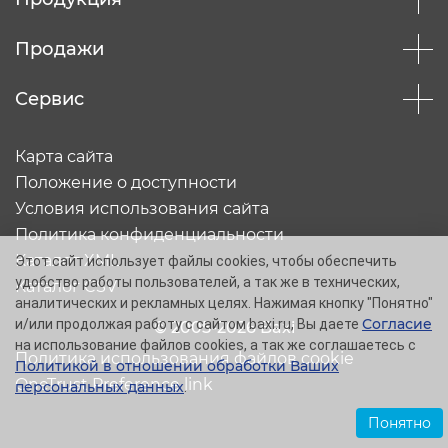
Продажи
Сервис
Карта сайта
Положение о доступности
Условия использования сайта
Политика конфиденциальности
Каталог XML
Этот сайт использует файлы cookies, чтобы обеспечить
удобство работы пользователей, а так же в технических,
Каталог CSV
аналитических и рекламных целях. Нажимая кнопку "Понятно"
Согласие
и/или продолжая работу с сайтом baxi.ru, Вы даете
© 2005-2026 Baxi
на использование файлов cookies, а так же соглашаетесь с
Политика использования файлов cookie
Политикой в отношении обработки Ваших
OneTrust Preference link
персональных данных
.
Понятно