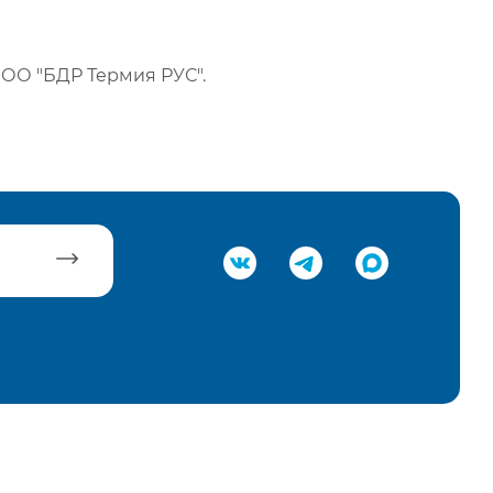
ОО "БДР Термия РУС".