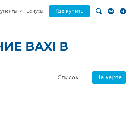
Где купить
кументы
Бонусы
ИЕ BAXI В
Список
На карте