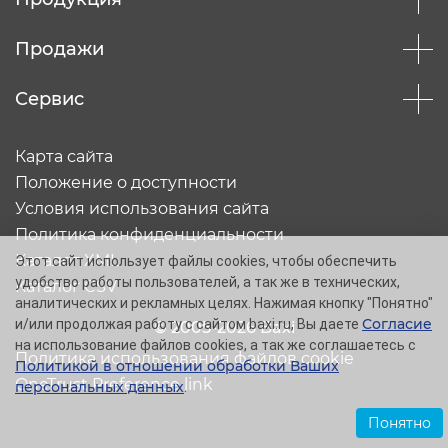
Продажи
Сервис
Карта сайта
Положение о доступности
Условия использования сайта
Политика конфиденциальности
Каталог XML
Этот сайт использует файлы cookies, чтобы обеспечить
удобство работы пользователей, а так же в технических,
Каталог CSV
аналитических и рекламных целях. Нажимая кнопку "Понятно"
Согласие
и/или продолжая работу с сайтом baxi.ru, Вы даете
© 2005-2026 Baxi
на использование файлов cookies, а так же соглашаетесь с
Политика использования файлов cookie
Политикой в отношении обработки Ваших
OneTrust Preference link
персональных данных
.
Понятно