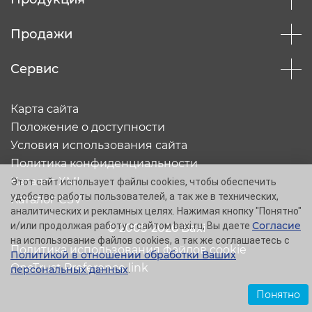
Продажи
Сервис
Карта сайта
Положение о доступности
Условия использования сайта
Политика конфиденциальности
Каталог XML
Этот сайт использует файлы cookies, чтобы обеспечить
удобство работы пользователей, а так же в технических,
Каталог CSV
аналитических и рекламных целях. Нажимая кнопку "Понятно"
Согласие
и/или продолжая работу с сайтом baxi.ru, Вы даете
© 2005-2026 Baxi
на использование файлов cookies, а так же соглашаетесь с
Политика использования файлов cookie
Политикой в отношении обработки Ваших
OneTrust Preference link
персональных данных
.
Понятно