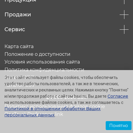
Продажи
Сервис
Карта сайта
Положение о доступности
Условия использования сайта
Политика конфиденциальности
Каталог XML
Этот сайт использует файлы cookies, чтобы обеспечить
удобство работы пользователей, а так же в технических,
Каталог CSV
аналитических и рекламных целях. Нажимая кнопку "Понятно"
Согласие
и/или продолжая работу с сайтом baxi.ru, Вы даете
© 2005-2026 Baxi
на использование файлов cookies, а так же соглашаетесь с
Политика использования файлов cookie
Политикой в отношении обработки Ваших
OneTrust Preference link
персональных данных
.
Понятно