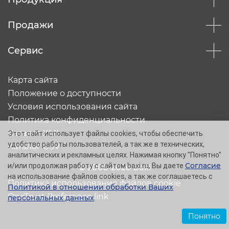
Продажи
Сервис
Карта сайта
Положение о доступности
Условия использования сайта
Политика конфиденциальности
Каталог XML
Этот сайт использует файлы cookies, чтобы обеспечить
удобство работы пользователей, а так же в технических,
Каталог CSV
аналитических и рекламных целях. Нажимая кнопку "Понятно"
Согласие
и/или продолжая работу с сайтом baxi.ru, Вы даете
© 2005-2026 Baxi
на использование файлов cookies, а так же соглашаетесь с
Политика использования файлов cookie
Политикой в отношении обработки Ваших
OneTrust Preference link
персональных данных
.
Понятно