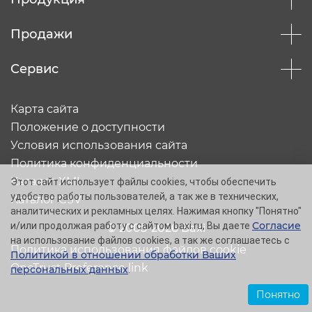
Продажи
Сервис
Карта сайта
Положение о доступности
Условия использования сайта
Политика конфиденциальности
Каталог XML
Этот сайт использует файлы cookies, чтобы обеспечить
удобство работы пользователей, а так же в технических,
Каталог CSV
аналитических и рекламных целях. Нажимая кнопку "Понятно"
Согласие
и/или продолжая работу с сайтом baxi.ru, Вы даете
© 2005-2026 Baxi
на использование файлов cookies, а так же соглашаетесь с
Политика использования файлов cookie
Политикой в отношении обработки Ваших
OneTrust Preference link
персональных данных
.
Понятно