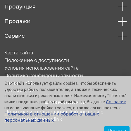
Продукция
Продажи
Сервис
Карта сайта
Положение о доступности
Условия использования сайта
Политика конфиденциальности
Каталог XML
Этот сайт использует файлы cookies, чтобы обеспечить
удобство работы пользователей, а так же в технических,
Каталог CSV
аналитических и рекламных целях. Нажимая кнопку "Понятно"
Согласие
и/или продолжая работу с сайтом baxi.ru, Вы даете
© 2005-2026 Baxi
на использование файлов cookies, а так же соглашаетесь с
Политика использования файлов cookie
Политикой в отношении обработки Ваших
OneTrust Preference link
персональных данных
.
Понятно