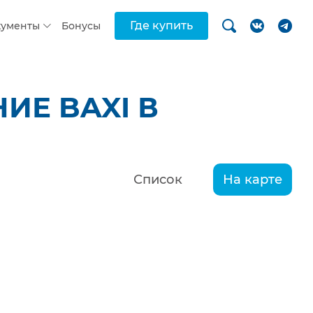
Где купить
кументы
Бонусы
ИЕ BAXI В
Список
На карте