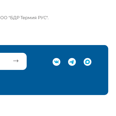
ОО "БДР Термия РУС".