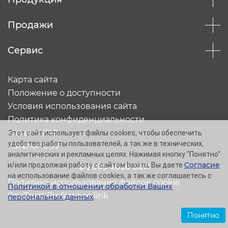
Продажи
Сервис
Карта сайта
Положение о доступности
Условия использования сайта
Политика конфиденциальности
Каталог XML
Этот сайт использует файлы cookies, чтобы обеспечить
удобство работы пользователей, а так же в технических,
Каталог CSV
аналитических и рекламных целях. Нажимая кнопку "Понятно"
Согласие
и/или продолжая работу с сайтом baxi.ru, Вы даете
© 2005-2026 Baxi
на использование файлов cookies, а так же соглашаетесь с
Политика использования файлов cookie
Политикой в отношении обработки Ваших
OneTrust Preference link
персональных данных
.
Понятно