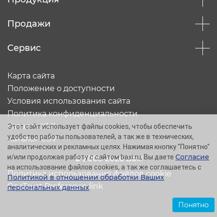
Продажи
Сервис
Карта сайта
Положение о доступности
Условия использования сайта
Политика конфиденциальности
Каталог XML
Этот сайт использует файлы cookies, чтобы обеспечить
удобство работы пользователей, а так же в технических,
Каталог CSV
аналитических и рекламных целях. Нажимая кнопку "Понятно"
Согласие
и/или продолжая работу с сайтом baxi.ru, Вы даете
© 2005-2026 Baxi
на использование файлов cookies, а так же соглашаетесь с
Политика использования файлов cookie
Политикой в отношении обработки Ваших
OneTrust Preference link
персональных данных
.
Понятно