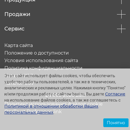
Продажи
Сервис
Карта сайта
Положение о доступности
Условия использования сайта
Политика конфиденциальности
Каталог XML
Этот сайт использует файлы cookies, чтобы обеспечить
удобство работы пользователей, а так же в технических,
Каталог CSV
аналитических и рекламных целях. Нажимая кнопку "Понятно"
Согласие
и/или продолжая работу с сайтом baxi.ru, Вы даете
© 2005-2026 Baxi
на использование файлов cookies, а так же соглашаетесь с
Политика использования файлов cookie
Политикой в отношении обработки Ваших
OneTrust Preference link
персональных данных
.
Понятно