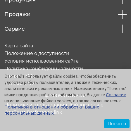
Продажи
Сервис
Карта сайта
Положение о доступности
Условия использования сайта
Политика конфиденциальности
Каталог XML
Этот сайт использует файлы cookies, чтобы обеспечить
удобство работы пользователей, а так же в технических,
Каталог CSV
аналитических и рекламных целях. Нажимая кнопку "Понятно"
Согласие
и/или продолжая работу с сайтом baxi.ru, Вы даете
© 2005-2026 Baxi
на использование файлов cookies, а так же соглашаетесь с
Политика использования файлов cookie
Политикой в отношении обработки Ваших
OneTrust Preference link
персональных данных
.
Понятно