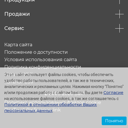
Продажи
Сервис
Карта сайта
Положение о доступности
Условия использования сайта
Политика конфиденциальности
Каталог XML
Этот сайт использует файлы cookies, чтобы обеспечить
удобство работы пользователей, а так же в технических,
Каталог CSV
аналитических и рекламных целях. Нажимая кнопку "Понятно"
Согласие
и/или продолжая работу с сайтом baxi.ru, Вы даете
© 2005-2026 Baxi
на использование файлов cookies, а так же соглашаетесь с
Политика использования файлов cookie
Политикой в отношении обработки Ваших
OneTrust Preference link
персональных данных
.
Понятно