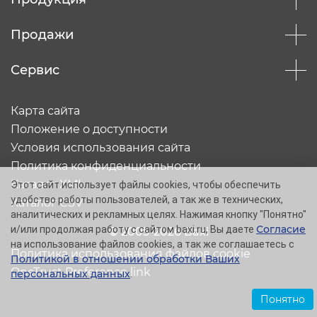
Продажи
Сервис
Карта сайта
Положение о доступности
Условия использования сайта
Политика конфиденциальности
Каталог XML
Этот сайт использует файлы cookies, чтобы обеспечить
удобство работы пользователей, а так же в технических,
Каталог CSV
аналитических и рекламных целях. Нажимая кнопку "Понятно"
Согласие
и/или продолжая работу с сайтом baxi.ru, Вы даете
© 2005-2026 Baxi
на использование файлов cookies, а так же соглашаетесь с
Политика использования файлов cookie
Политикой в отношении обработки Ваших
OneTrust Preference link
персональных данных
.
Понятно