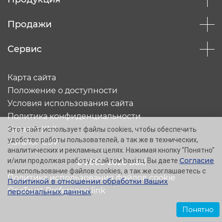
Продажи
Сервис
Карта сайта
Положение о доступности
Условия использования сайта
Политика конфиденциальности
Каталог XML
Этот сайт использует файлы cookies, чтобы обеспечить
удобство работы пользователей, а так же в технических,
Каталог CSV
аналитических и рекламных целях. Нажимая кнопку "Понятно"
Согласие
и/или продолжая работу с сайтом baxi.ru, Вы даете
© 2005-2026 Baxi
на использование файлов cookies, а так же соглашаетесь с
Политика использования файлов cookie
Политикой в отношении обработки Ваших
OneTrust Preference link
персональных данных
.
Понятно