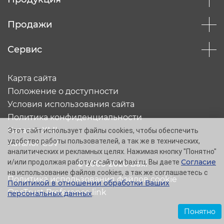
Продажи
Сервис
Карта сайта
Положение о доступности
Условия использования сайта
Политика конфиденциальности
Каталог XML
Этот сайт использует файлы cookies, чтобы обеспечить
удобство работы пользователей, а так же в технических,
Каталог CSV
аналитических и рекламных целях. Нажимая кнопку "Понятно"
Согласие
и/или продолжая работу с сайтом baxi.ru, Вы даете
© 2005-2026 Baxi
на использование файлов cookies, а так же соглашаетесь с
Политика использования файлов cookie
Политикой в отношении обработки Ваших
OneTrust Preference link
персональных данных
.
Понятно