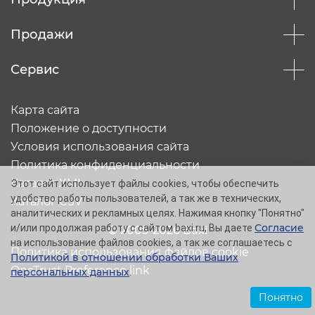
Продажи
Сервис
Карта сайта
Положение о доступности
Условия использования сайта
Политика конфиденциальности
Каталог XML
Этот сайт использует файлы cookies, чтобы обеспечить
удобство работы пользователей, а так же в технических,
Каталог CSV
аналитических и рекламных целях. Нажимая кнопку "Понятно"
Согласие
и/или продолжая работу с сайтом baxi.ru, Вы даете
© 2005-2026 Baxi
на использование файлов cookies, а так же соглашаетесь с
Политика использования файлов cookie
Политикой в отношении обработки Ваших
OneTrust Preference link
персональных данных
.
Понятно