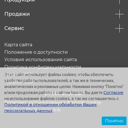
Продажи
Сервис
Карта сайта
Положение о доступности
Условия использования сайта
Политика конфиденциальности
Каталог XML
Этот сайт использует файлы cookies, чтобы обеспечить
удобство работы пользователей, а так же в технических,
Каталог CSV
аналитических и рекламных целях. Нажимая кнопку "Понятно"
Согласие
и/или продолжая работу с сайтом baxi.ru, Вы даете
© 2005-2026 Baxi
на использование файлов cookies, а так же соглашаетесь с
Политика использования файлов cookie
Политикой в отношении обработки Ваших
OneTrust Preference link
персональных данных
.
Понятно