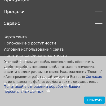
Продажи
Сервис
Карта сайта
Положение о доступности
Условия использования сайта
Политика конфиденциальности
Каталог XML
Этот сайт использует файлы cookies, чтобы обеспечить
удобство работы пользователей, а так же в технических,
Каталог CSV
аналитических и рекламных целях. Нажимая кнопку "Понятно"
Согласие
и/или продолжая работу с сайтом baxi.ru, Вы даете
© 2005-2026 Baxi
на использование файлов cookies, а так же соглашаетесь с
Политика использования файлов cookie
Политикой в отношении обработки Ваших
OneTrust Preference link
персональных данных
.
Понятно