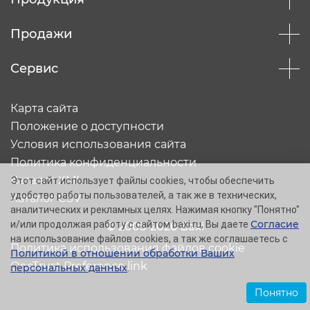
Продажи
Сервис
Карта сайта
Положение о доступности
Условия использования сайта
Политика конфиденциальности
Каталог XML
Этот сайт использует файлы cookies, чтобы обеспечить
удобство работы пользователей, а так же в технических,
Каталог CSV
аналитических и рекламных целях. Нажимая кнопку "Понятно"
Согласие
и/или продолжая работу с сайтом baxi.ru, Вы даете
© 2005-2026 Baxi
на использование файлов cookies, а так же соглашаетесь с
Политика использования файлов cookie
Политикой в отношении обработки Ваших
OneTrust Preference link
персональных данных
.
Понятно