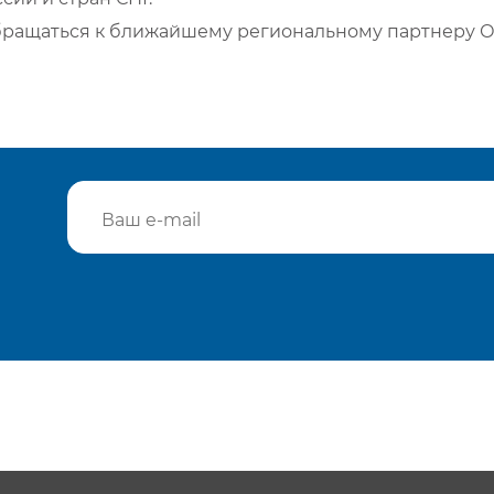
бращаться к ближайшему региональному партнеру О
Подтвердить e-mail
Отп