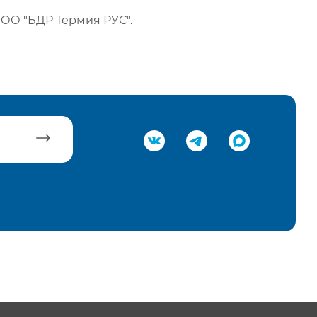
ОО "БДР Термия РУС".
равить