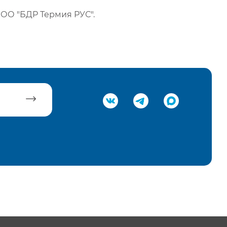
ОО "БДР Термия РУС".
равить