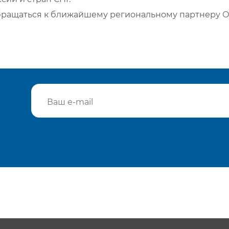
бращаться к ближайшему региональному партнеру О
Подтвердить e-mail
Отп