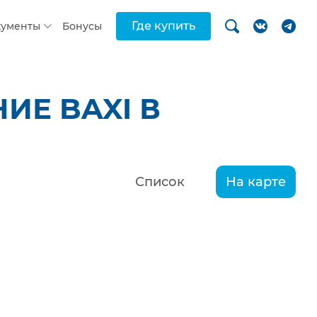
Где купить
кументы
Бонусы
ИЕ BAXI В
Список
На карте