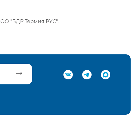
ОО "БДР Термия РУС".