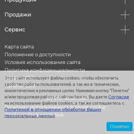
Продажи
Сервис
Карта сайта
Положение о доступности
Условия использования сайта
Политика конфиденциальности
Каталог XML
Этот сайт использует файлы cookies, чтобы обеспечить
удобство работы пользователей, а так же в технических,
Каталог CSV
аналитических и рекламных целях. Нажимая кнопку "Понятно"
Согласие
и/или продолжая работу с сайтом baxi.ru, Вы даете
© 2005-2026 Baxi
на использование файлов cookies, а так же соглашаетесь с
Политика использования файлов cookie
Политикой в отношении обработки Ваших
OneTrust Preference link
персональных данных
.
Понятно