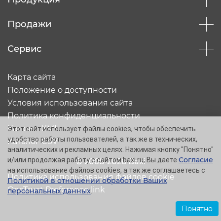
Продажи
Сервис
Карта сайта
Положение о доступности
Условия использования сайта
Политика конфиденциальности
Каталог XML
Этот сайт использует файлы cookies, чтобы обеспечить
удобство работы пользователей, а так же в технических,
Каталог CSV
аналитических и рекламных целях. Нажимая кнопку "Понятно"
Согласие
и/или продолжая работу с сайтом baxi.ru, Вы даете
© 2005-2026 Baxi
на использование файлов cookies, а так же соглашаетесь с
Политика использования файлов cookie
Политикой в отношении обработки Ваших
OneTrust Preference link
персональных данных
.
Понятно