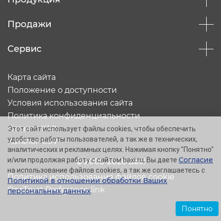
Продажи
Сервис
Карта сайта
Положение о доступности
Условия использования сайта
Политика конфиденциальности
Каталог XML
Этот сайт использует файлы cookies, чтобы обеспечить
удобство работы пользователей, а так же в технических,
Каталог CSV
аналитических и рекламных целях. Нажимая кнопку "Понятно"
Согласие
и/или продолжая работу с сайтом baxi.ru, Вы даете
© 2005-2026 Baxi
на использование файлов cookies, а так же соглашаетесь с
Политика использования файлов cookie
Политикой в отношении обработки Ваших
OneTrust Preference link
персональных данных
.
Понятно