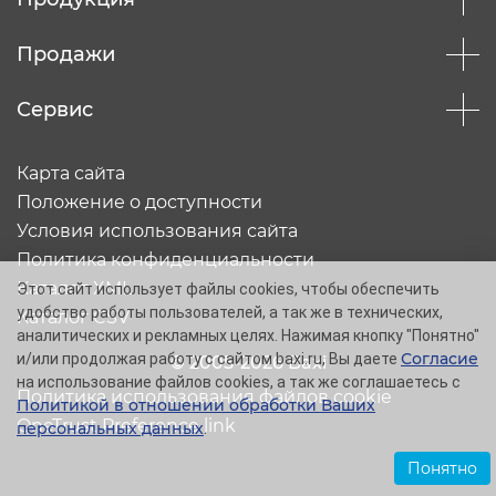
Продажи
Сервис
Карта сайта
Положение о доступности
Условия использования сайта
Политика конфиденциальности
Каталог XML
Этот сайт использует файлы cookies, чтобы обеспечить
удобство работы пользователей, а так же в технических,
Каталог CSV
аналитических и рекламных целях. Нажимая кнопку "Понятно"
Согласие
и/или продолжая работу с сайтом baxi.ru, Вы даете
© 2005-2026 Baxi
на использование файлов cookies, а так же соглашаетесь с
Политика использования файлов cookie
Политикой в отношении обработки Ваших
OneTrust Preference link
персональных данных
.
Понятно