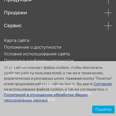
Продажи
Сервис
Карта сайта
Положение о доступности
Условия использования сайта
Политика конфиденциальности
Каталог XML
Этот сайт использует файлы cookies, чтобы обеспечить
удобство работы пользователей, а так же в технических,
Каталог CSV
аналитических и рекламных целях. Нажимая кнопку "Понятно"
Согласие
и/или продолжая работу с сайтом baxi.ru, Вы даете
© 2005-2026 Baxi
на использование файлов cookies, а так же соглашаетесь с
Политика использования файлов cookie
Политикой в отношении обработки Ваших
OneTrust Preference link
персональных данных
.
Понятно