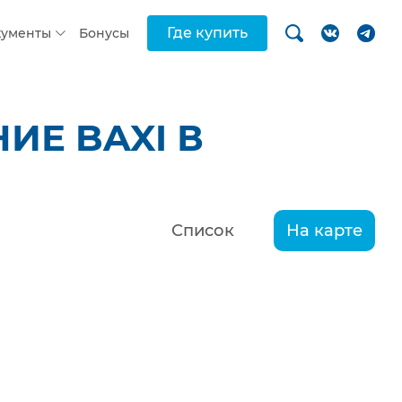
Где купить
кументы
Бонусы
ИЕ BAXI В
Список
На карте