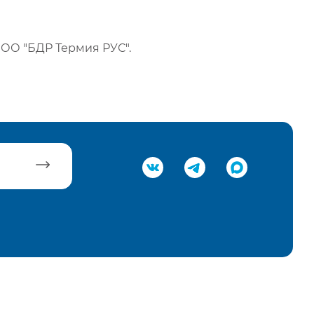
ОО "БДР Термия РУС".