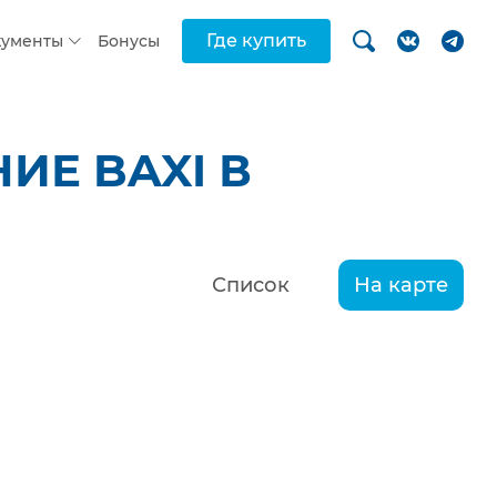
Где купить
кументы
Бонусы
ИЕ BAXI В
Список
На карте