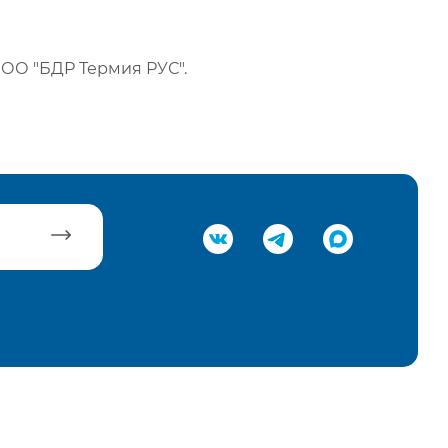
ОО "БДР Термия РУС".