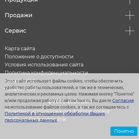
Продажи
Сервис
Карта сайта
Положение о доступности
Условия использования сайта
Политика конфиденциальности
Каталог XML
Этот сайт использует файлы cookies, чтобы обеспечить
удобство работы пользователей, а так же в технических,
Каталог CSV
аналитических и рекламных целях. Нажимая кнопку "Понятно"
Согласие
и/или продолжая работу с сайтом baxi.ru, Вы даете
© 2005-2026 Baxi
на использование файлов cookies, а так же соглашаетесь с
Политика использования файлов cookie
Политикой в отношении обработки Ваших
OneTrust Preference link
персональных данных
.
Понятно