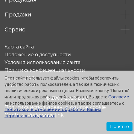
Продажи
Сервис
Карта сайта
Положение о доступности
Условия использования сайта
Политика конфиденциальности
Каталог XML
Этот сайт использует файлы cookies, чтобы обеспечить
удобство работы пользователей, а так же в технических,
Каталог CSV
аналитических и рекламных целях. Нажимая кнопку "Понятно"
Согласие
и/или продолжая работу с сайтом baxi.ru, Вы даете
© 2005-2026 Baxi
на использование файлов cookies, а так же соглашаетесь с
Политика использования файлов cookie
Политикой в отношении обработки Ваших
OneTrust Preference link
персональных данных
.
Понятно