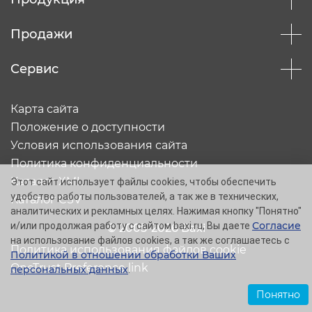
Продажи
Сервис
Карта сайта
Положение о доступности
Условия использования сайта
Политика конфиденциальности
Каталог XML
Этот сайт использует файлы cookies, чтобы обеспечить
удобство работы пользователей, а так же в технических,
Каталог CSV
аналитических и рекламных целях. Нажимая кнопку "Понятно"
Согласие
и/или продолжая работу с сайтом baxi.ru, Вы даете
© 2005-2026 Baxi
на использование файлов cookies, а так же соглашаетесь с
Политика использования файлов cookie
Политикой в отношении обработки Ваших
OneTrust Preference link
персональных данных
.
Понятно