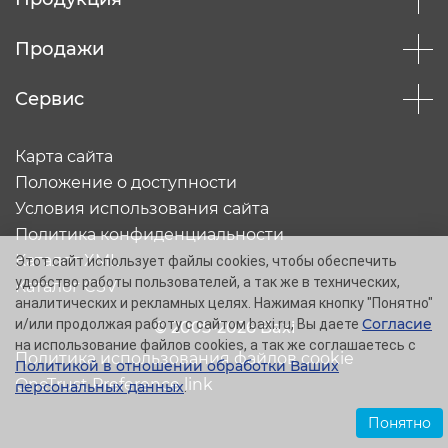
Продажи
Сервис
Карта сайта
Положение о доступности
Условия использования сайта
Политика конфиденциальности
Каталог XML
Этот сайт использует файлы cookies, чтобы обеспечить
удобство работы пользователей, а так же в технических,
Каталог CSV
аналитических и рекламных целях. Нажимая кнопку "Понятно"
Согласие
и/или продолжая работу с сайтом baxi.ru, Вы даете
© 2005-2026 Baxi
на использование файлов cookies, а так же соглашаетесь с
Политика использования файлов cookie
Политикой в отношении обработки Ваших
OneTrust Preference link
персональных данных
.
Понятно