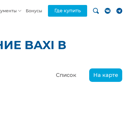
Где купить
кументы
Бонусы
ИЕ BAXI В
Список
На карте