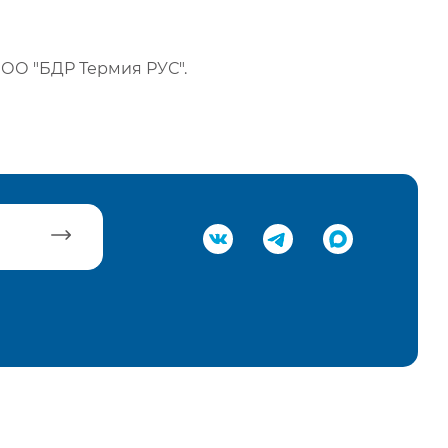
ОО "БДР Термия РУС".