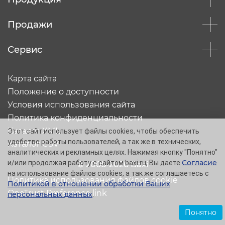
Продажи
Сервис
Карта сайта
Положение о доступности
Условия использования сайта
Политика конфиденциальности
Каталог XML
Этот сайт использует файлы cookies, чтобы обеспечить
удобство работы пользователей, а так же в технических,
Каталог CSV
аналитических и рекламных целях. Нажимая кнопку "Понятно"
Согласие
и/или продолжая работу с сайтом baxi.ru, Вы даете
© 2005-2026 Baxi
на использование файлов cookies, а так же соглашаетесь с
Политика использования файлов cookie
Политикой в отношении обработки Ваших
OneTrust Preference link
персональных данных
.
Понятно